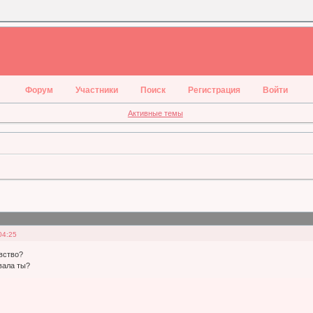
Форум
Участники
Поиск
Регистрация
Войти
Активные темы
04:25
вство?
вала ты?