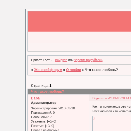
Привет, Гость!
Войдите
или
зарегистрируйтесь
.
»
Женский форум
»
О любви
»
Что такое любовь?
Страница:
1
Что такое любовь?
Baba
Поделиться
2013-03-28 14:
Администратор
Как ты понимаешь это чу
Зарегистрирован
: 2013-03-28
Рассказывай что испыты
Приглашений:
0
Сообщений:
7
0
Уважение:
[+0/-0]
Позитив:
[+0/-0]
Провел на форуме: